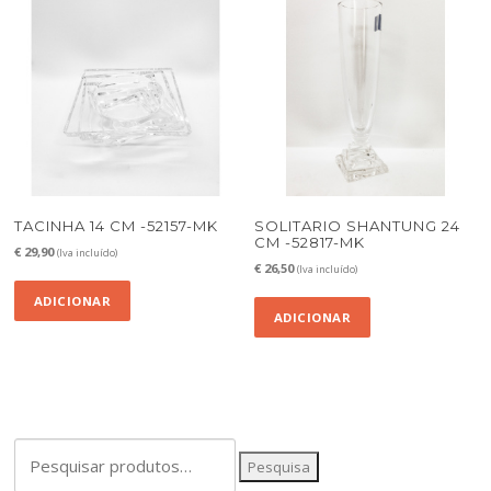
TACINHA 14 CM -52157-MK
SOLITARIO SHANTUNG 24
CM -52817-MK
€
29,90
(Iva incluído)
€
26,50
(Iva incluído)
ADICIONAR
ADICIONAR
Pesquisar
Pesquisa
por: