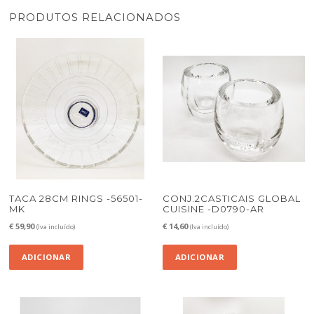
PRODUTOS RELACIONADOS
TACA 28CM RINGS -56501-
CONJ.2CASTICAIS GLOBAL
MK
CUISINE -D0790-AR
€
59,90
€
14,60
(Iva incluído)
(Iva incluído)
ADICIONAR
ADICIONAR