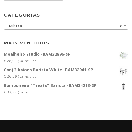
CATEGORIAS
Mikasa
×
MAIS VENDIDOS
Mealheiro Studio -BAM32896-SP
€
28,91
(Iva incluído)
Conj.3 boioes Barista White -BAM32941-SP
€
26,59
(Iva incluído)
Bomboneira "Treats" Barista -BAM34213-SP
€
33,32
(Iva incluído)