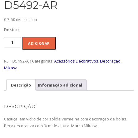
D5492-AR
€
7,60
(Iva incluído)
Em stock
Quantidade
ADICIONAR
de
Cast.9cm
Kyoka
REF:
D5492-AR
Categorias:
Acessórios Decorativos
,
Decoração
,
Verm.
Mikasa
-
D5492-
Descrição
Informação adicional
AR
DESCRIÇÃO
Castiçal em vidro de cor sólida vermelha com decoração de bolas.
Peça decorativa com 9cm de altura. Marca Mikasa.