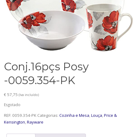
Conj.16pçs Posy
-0059.354-PK
€
57,75
(Iva incluído)
Esgotado
REF:
0059.354-PK
Categorias:
Cozinha e Mesa
,
Louça
,
Price &
Kensington
,
Rayware