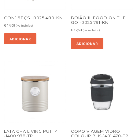
CONJ.9PÇS -0025.480-KN
BOIÃO 1L FOOD ON THE
GO -0025.791-KN
€
14,09
(Iva incluído)
€
17,53
(Iva incluído)
ADICIONAR
ADICIONAR
LATA CHA LIVING PUTTY
COPO VIAGEM VIDRO
-1400.978-TP
COLOUR BLK-1401.470-TP