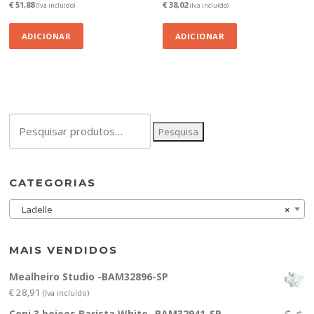
€
51,88
€
38,02
(Iva incluído)
(Iva incluído)
ADICIONAR
ADICIONAR
Pesquisar
Pesquisa
por:
CATEGORIAS
Ladelle
×
MAIS VENDIDOS
Mealheiro Studio -BAM32896-SP
€
28,91
(Iva incluído)
Conj.3 boioes Barista White -BAM32941-SP