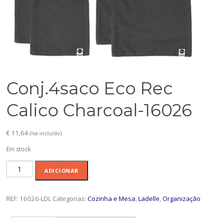
Conj.4saco Eco Rec
Calico Charcoal-16026
€
11,64
(Iva incluído)
Em stock
Quantidade
ADICIONAR
de
Conj.4saco
Eco
REF:
16026-LDL
Categorias:
Cozinha e Mesa
,
Ladelle
,
Organização
Rec