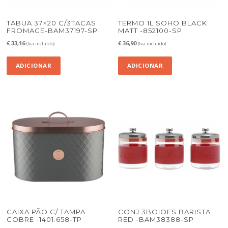
TABUA 37×20 C/3TACAS
TERMO 1L SOHO BLACK
FROMAGE-BAM37197-SP
MATT -852100-SP
€
33,16
€
36,90
(Iva incluído)
(Iva incluído)
ADICIONAR
ADICIONAR
CAIXA PÃO C/ TAMPA
CONJ.3BOIOES BARISTA
COBRE -1401.658-TP
RED -BAM38388-SP