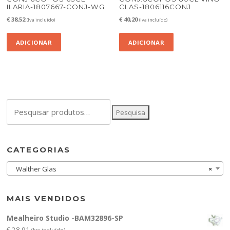
ILARIA-1807667-CONJ-WG
CLAS-1806116CONJ
€
38,52
€
40,20
(Iva incluído)
(Iva incluído)
ADICIONAR
ADICIONAR
Pesquisar
Pesquisa
por:
CATEGORIAS
Walther Glas
×
MAIS VENDIDOS
Mealheiro Studio -BAM32896-SP
€
28,91
(Iva incluído)