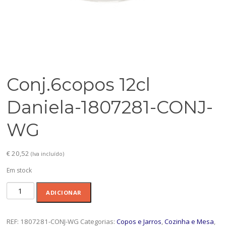
Conj.6copos 12cl
Daniela-1807281-CONJ-
WG
€
20,52
(Iva incluído)
Em stock
Quantidade
ADICIONAR
de
Conj.6copos
12cl
REF:
1807281-CONJ-WG
Categorias:
Copos e Jarros
,
Cozinha e Mesa
,