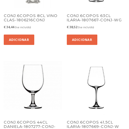
CONJ.6COPOS 8CL VINO
CONJ.6COPOS 63CL
CLAS-1806216CONJ
ILARIA-1807667-CONJ-WG
€
34,44
€
38,52
(Iva incluído)
(Iva incluído)
ADICIONAR
ADICIONAR
CONJ.6COPOS 44CL
CONJ.6COPOS 41,5CL
DANIELA-1807277-CONJ-
ILARIA-1807669-CONJ-W