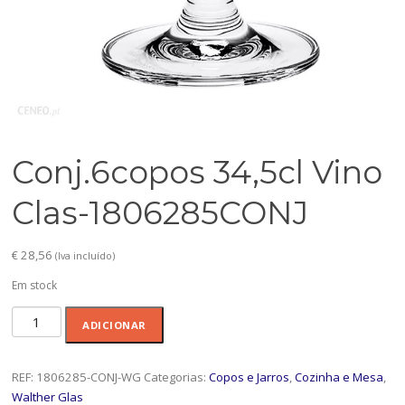
Conj.6copos 34,5cl Vino
Clas-1806285CONJ
€
28,56
(Iva incluído)
Em stock
Quantidade
ADICIONAR
de
Conj.6copos
34,5cl
REF:
1806285-CONJ-WG
Categorias:
Copos e Jarros
,
Cozinha e Mesa
,
Vino
Walther Glas