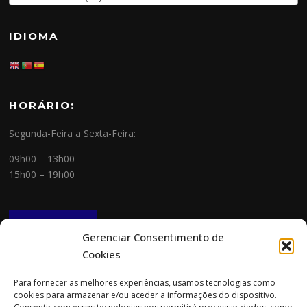
IDIOMA
HORÁRIO:
Segunda-Feira a Sexta-Feira:
09h00 – 13h00
15h00 – 19h00
NEWSLETTER
Gerenciar Consentimento de
Cookies
CONTACTOS
Para fornecer as melhores experiências, usamos tecnologias como
cookies para armazenar e/ou aceder a informações do dispositivo.
Morada: