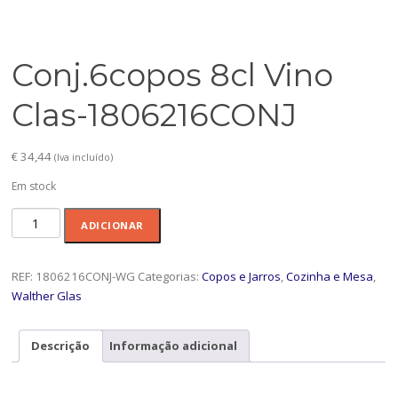
Conj.6copos 8cl Vino
Clas-1806216CONJ
€
34,44
(Iva incluído)
Em stock
Quantidade
ADICIONAR
de
Conj.6copos
8cl
REF:
1806216CONJ-WG
Categorias:
Copos e Jarros
,
Cozinha e Mesa
,
Vino
Walther Glas
Clas-
1806216CONJ
Descrição
Informação adicional