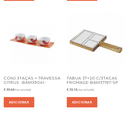
CONJ.3TAÇAS + TRAVESSA
TABUA 37×20 C/3TACAS
CITRUS -BAM39041-
FROMAGE-BAM37197-SP
€
30,64
€
33,16
(Iva incluído)
(Iva incluído)
ADICIONAR
ADICIONAR