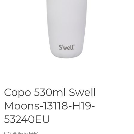
Copo 530ml Swell
Moons-13118-H19-
53240EU
€
23,96
(Iva incluído)