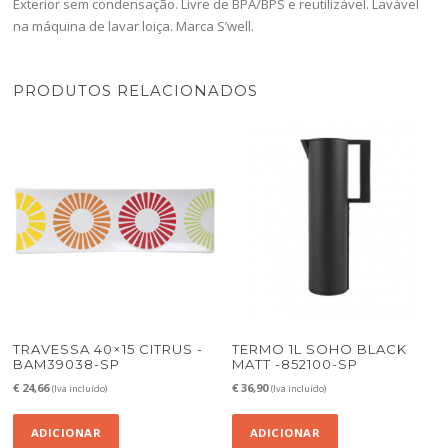
Exterior sem condensação. Livre de BPA/BPS e reutilizável. Lavável
na máquina de lavar loiça. Marca S’well.
PRODUTOS RELACIONADOS
TRAVESSA 40×15 CITRUS -
TERMO 1L SOHO BLACK
BAM39038-SP
MATT -852100-SP
€
24,66
€
36,90
(Iva incluído)
(Iva incluído)
ADICIONAR
ADICIONAR