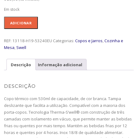
Em stock
Quantidade
ADICIONAR
de
Copo
530ml
REF:
13118-H19-53240EU
Categorias:
Copos e Jarros
,
Cozinha e
Swell
Mesa
,
Swell
Moons-
13118-
Descrição
Informação adicional
H19-
53240EU
DESCRIÇÃO
Copo térmico com 530ml de capacidade, de cor branca. Tampa
deslizante que facilita a utilização. Compatível com a maioria dos
porta-copos. Tecnologia Therma-S’well® com construção de três
camadas com isolamento em vácuo, que permite manter as bebidas
frias ou quentes por mais tempo. Mantém as bebidas frias por 12
horas e quentes por 4 horas. Inox 18/8 de qualidade alimentar.