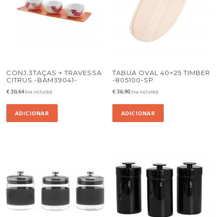
CONJ.3TAÇAS + TRAVESSA
TABUA OVAL 40×25 TIMBER
CITRUS -BAM39041-
-805100-SP
€
30,64
€
36,90
(Iva incluído)
(Iva incluído)
ADICIONAR
ADICIONAR