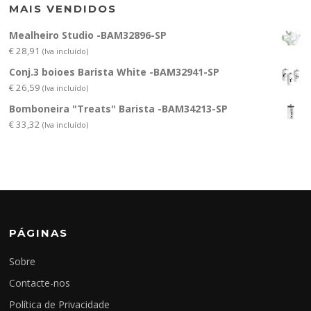
MAIS VENDIDOS
Mealheiro Studio -BAM32896-SP
€
28,91
(Iva incluído)
Conj.3 boioes Barista White -BAM32941-SP
€
26,59
(Iva incluído)
Bomboneira "Treats" Barista -BAM34213-SP
€
33,32
(Iva incluído)
PÁGINAS
Sobre
Contacte-nos
Política de Privacidade