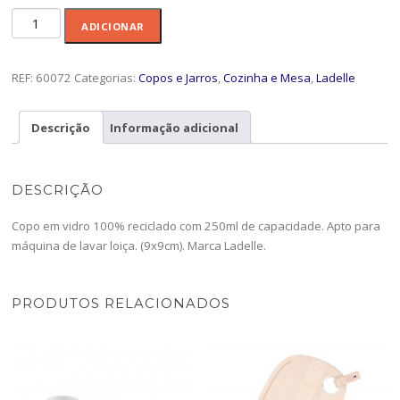
Quantidade
ADICIONAR
de
Copo
9x9
REF:
60072
Categorias:
Copos e Jarros
,
Cozinha e Mesa
,
Ladelle
Eco
Recycled
Descrição
Informação adicional
Sac
-60072-
LDL
DESCRIÇÃO
Copo em vidro 100% reciclado com 250ml de capacidade. Apto para
máquina de lavar loiça. (9x9cm). Marca Ladelle.
PRODUTOS RELACIONADOS