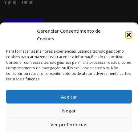
15h00 – 19h00
NEWSLETTER
Gerenciar Consentimento de
Cookies
CONTACTOS
Para fornecer as melhores experiências, usamos tecnologias como
cookies para armazenar e/ou aceder a informações do dispositivo.
Morada:
Consentir com essas tecnologias nos permitirá processar dados, como
Rua Cidade do Porto 151
comportamento de navegação ou IDs exclusivos neste site. Não
4705-085 Braga
consentir ou retirar o consentimento pode afetar adversamente certos
recursos e funções.
Tel:
253 696 061 (chamada para a rede fixa nacional)
Tlm:
919 782 600 (chamada para a rede móvel nacional)
Aceitar
Email:
geral@prospecta.pt
Negar
Ver preferências
Copyright © 2026 Prospecta. Todos os direitos reservados.