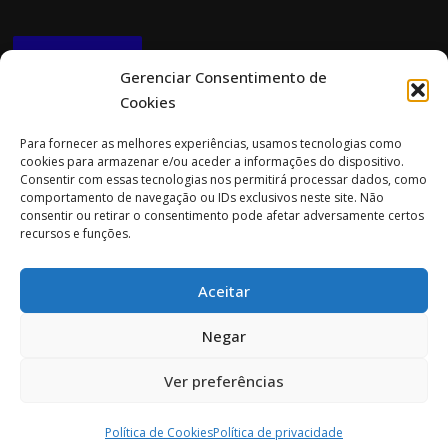
NEWSLETTER
Gerenciar Consentimento de
Cookies
CONTACTOS
Para fornecer as melhores experiências, usamos tecnologias como
cookies para armazenar e/ou aceder a informações do dispositivo.
Morada:
Consentir com essas tecnologias nos permitirá processar dados, como
Rua Cidade do Porto 151
comportamento de navegação ou IDs exclusivos neste site. Não
4705-085 Braga
consentir ou retirar o consentimento pode afetar adversamente certos
recursos e funções.
Tel:
253 696 061 (chamada para a rede fixa nacional)
Tlm:
919 782 600 (chamada para a rede móvel nacional)
Aceitar
Email:
geral@prospecta.pt
Negar
Ver preferências
Copyright © 2026 Prospecta. Todos os direitos reservados.
Política de Cookies
Política de privacidade
Screenr parallax theme
por FameThemes