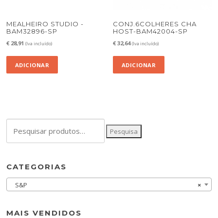
MEALHEIRO STUDIO -
CONJ.6COLHERES CHA
BAM32896-SP
HOST-BAM42004-SP
€
28,91
€
32,64
(Iva incluído)
(Iva incluído)
ADICIONAR
ADICIONAR
Pesquisar
Pesquisa
por:
CATEGORIAS
S&P
×
MAIS VENDIDOS