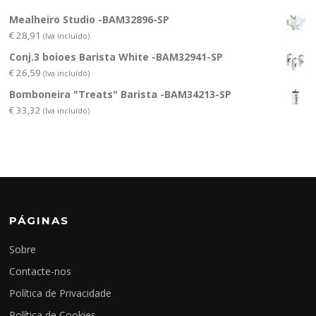
Mealheiro Studio -BAM32896-SP
€
28,91
(Iva incluído)
Conj.3 boioes Barista White -BAM32941-SP
€
26,59
(Iva incluído)
Bomboneira "Treats" Barista -BAM34213-SP
€
33,32
(Iva incluído)
PÁGINAS
Sobre
Contacte-nos
Política de Privacidade
Política de Cookies