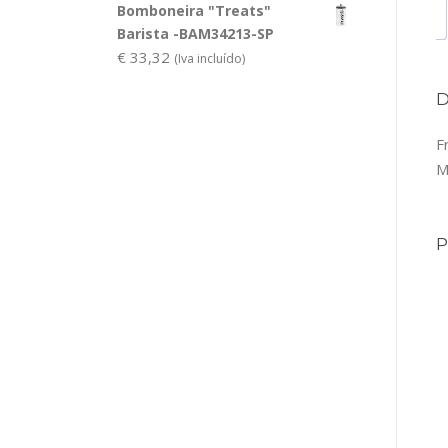
Bomboneira "Treats"
Barista -BAM34213-SP
€
33,32
(Iva incluído)
F
M