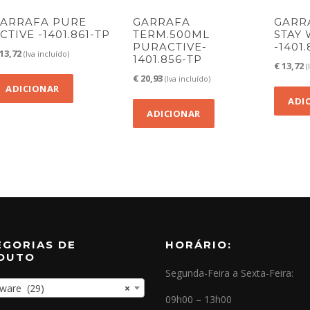
ARRAFA PURE
GARRAFA
GARR
CTIVE -1401.861-TP
TERM.500ML
STAY
PURACTIVE-
-1401
13,72
(Iva incluído)
1401.856-TP
€
13,72
(
€
20,93
(Iva incluído)
ADICIONAR
ADI
ADICIONAR
EGORIAS DE
HORÁRIO:
DUTO
Segunda-Feira a Sexta-Feira:
are (29)
×
09h00 – 13h00