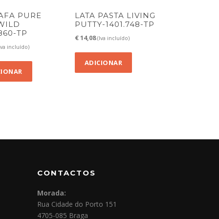
AFA PURE
LATA PASTA LIVING
 WILD
PUTTY-1401.748-TP
.860-TP
€
14,08
(Iva incluído)
Iva incluído)
ADICIONAR
CIONAR
CONTACTOS
Morada:
Rua Cidade do Porto 151
4705-085 Braga