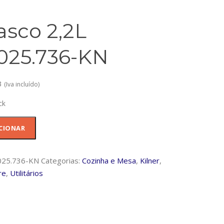
asco 2,2L
025.736-KN
3
(Iva incluído)
ck
dade
CIONAR
025.736-KN
Categorias:
Cozinha e Mesa
,
Kilner
,
736-
re
,
Utilitários