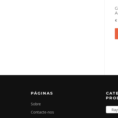
G
A
€
PÁGINAS
CAT
PRO
Sobre
Rayw
Contacte-nos