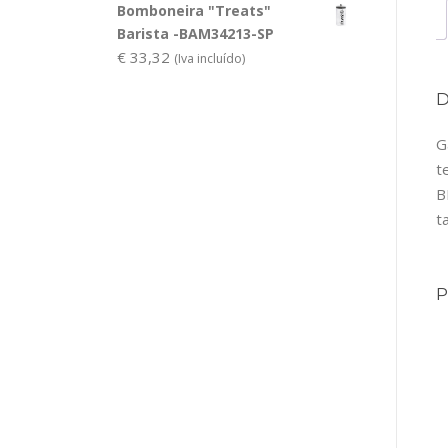
Bomboneira "Treats"
Barista -BAM34213-SP
€
33,32
(Iva incluído)
G
t
B
t