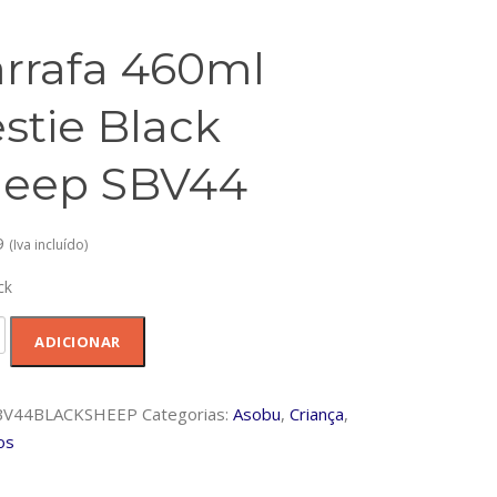
rrafa 460ml
stie Black
heep SBV44
9
(Iva incluído)
ck
dade
ADICIONAR
a
BV44BLACKSHEEP
Categorias:
Asobu
,
Criança
,
os