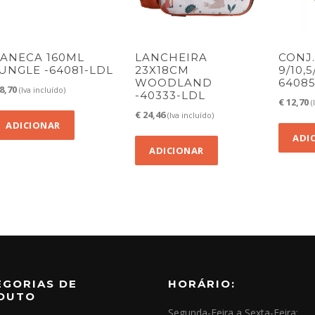
ANECA 160ML
LANCHEIRA
CONJ.
UNGLE -64081-LDL
23X18CM
9/10,
WOODLAND
6408
8,70
(Iva incluído)
-40333-LDL
€
12,70
(
€
24,46
(Iva incluído)
ADICIONAR
ADI
ADICIONAR
EGORIAS DE
HORÁRIO:
DUTO
Segunda-Feira a Sexta-Feira: