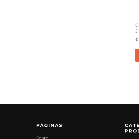
C
J
€
PÁGINAS
CAT
PRO
Sobre