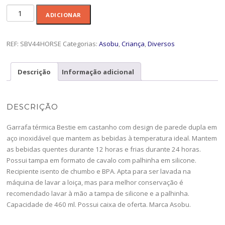
Quantidade
ADICIONAR
de
Garrafa
460ml
REF:
SBV44HORSE
Categorias:
Asobu
,
Criança
,
Diversos
Bestie
Horse
Descrição
Informação adicional
SBV44
DESCRIÇÃO
Garrafa térmica Bestie em castanho com design de parede dupla em
aço inoxidável que mantem as bebidas à temperatura ideal. Mantem
as bebidas quentes durante 12 horas e frias durante 24 horas.
Possui tampa em formato de cavalo com palhinha em silicone.
Recipiente isento de chumbo e BPA. Apta para ser lavada na
máquina de lavar a loiça, mas para melhor conservação é
recomendado lavar à mão a tampa de silicone e a palhinha.
Capacidade de 460 ml. Possui caixa de oferta. Marca Asobu.