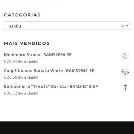
CATEGORIAS
Asobu
×
MAIS VENDIDOS
Mealheiro Studio -BAM32896-SP
€
28,91
(Iva incluído)
Conj.3 boioes Barista White -BAM32941-SP
€
26,59
(Iva incluído)
Bomboneira "Treats" Barista -BAM34213-SP
€
33,32
(Iva incluído)