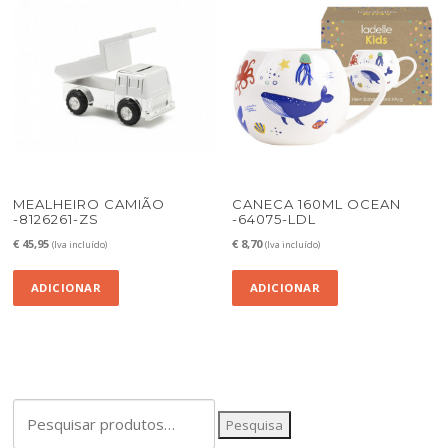
MEALHEIRO CAMIÃO
CANECA 160ML OCEAN
-8126261-ZS
-64075-LDL
€
45,95
€
8,70
(Iva incluído)
(Iva incluído)
ADICIONAR
ADICIONAR
Pesquisar
Pesquisa
por: