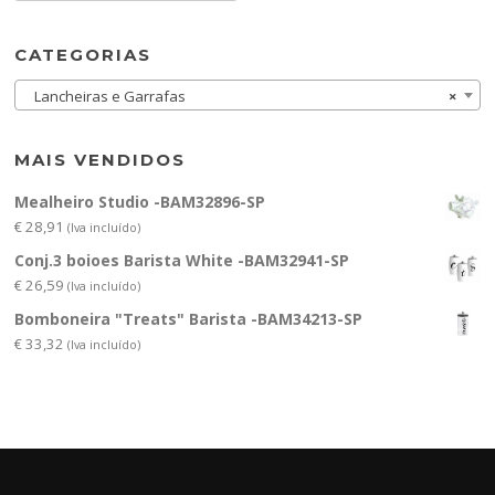
CATEGORIAS
Lancheiras e Garrafas
×
MAIS VENDIDOS
Mealheiro Studio -BAM32896-SP
€
28,91
(Iva incluído)
Conj.3 boioes Barista White -BAM32941-SP
€
26,59
(Iva incluído)
Bomboneira "Treats" Barista -BAM34213-SP
€
33,32
(Iva incluído)