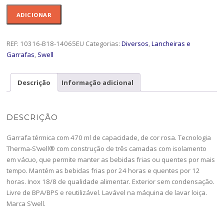
Quantidade
ADICIONAR
de
Garrafa
470
REF:
10316-B18-14065EU
Categorias:
Diversos
,
Lancheiras e
Swel
Garrafas
,
Swell
Pnk
T-
Descrição
Informação adicional
10316-
B18-
14065EU
DESCRIÇÃO
Garrafa térmica com 470 ml de capacidade, de cor rosa. Tecnologia
Therma-S’well® com construção de três camadas com isolamento
em vácuo, que permite manter as bebidas frias ou quentes por mais
tempo. Mantém as bebidas frias por 24 horas e quentes por 12
horas. Inox 18/8 de qualidade alimentar. Exterior sem condensação.
Livre de BPA/BPS e reutilizável. Lavável na máquina de lavar loiça.
Marca S’well.