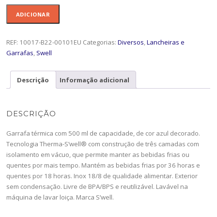
Quantidade
ADICIONAR
de
Garrafa
500
REF:
10017-B22-00101EU
Categorias:
Diversos
,
Lancheiras e
Swel
Garrafas
,
Swell
M.Sky-
10017-
Descrição
Informação adicional
B22-
00101EU
DESCRIÇÃO
Garrafa térmica com 500 ml de capacidade, de cor azul decorado.
Tecnologia Therma-S’well® com construção de três camadas com
isolamento em vácuo, que permite manter as bebidas frias ou
quentes por mais tempo. Mantém as bebidas frias por 36 horas e
quentes por 18 horas. Inox 18/8 de qualidade alimentar. Exterior
sem condensação. Livre de BPA/BPS e reutilizável. Lavável na
máquina de lavar loiça. Marca S’well.