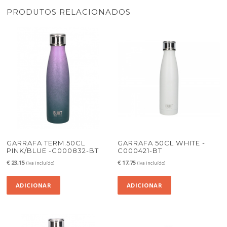
PRODUTOS RELACIONADOS
GARRAFA TERM.50CL
GARRAFA 50CL WHITE -
PINK/BLUE -C000832-BT
C000421-BT
€
23,15
€
17,75
(Iva incluído)
(Iva incluído)
ADICIONAR
ADICIONAR