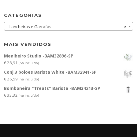
CATEGORIAS
Lancheiras e Garrafas
×
MAIS VENDIDOS
Mealheiro Studio -BAM32896-SP
€
28,91
(Iva incluído)
Conj.3 boioes Barista White -BAM32941-SP
€
26,59
(Iva incluído)
Bomboneira "Treats" Barista -BAM34213-SP
€
33,32
(Iva incluído)