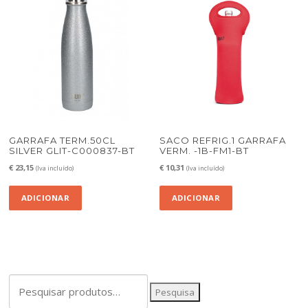
GARRAFA TERM.50CL
SACO REFRIG.1 GARRAFA
SILVER GLIT-C000837-BT
VERM. -1B-FM1-BT
€
23,15
€
10,31
(Iva incluído)
(Iva incluído)
ADICIONAR
ADICIONAR
Pesquisar
Pesquisa
por: