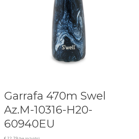
Garrafa 470m Swel
Az.M-10316-H20-
60940EU
€
22,79
(Iva incluído)