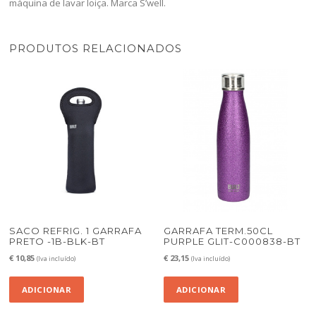
máquina de lavar loiça. Marca S’well.
PRODUTOS RELACIONADOS
SACO REFRIG. 1 GARRAFA
GARRAFA TERM.50CL
PRETO -1B-BLK-BT
PURPLE GLIT-C000838-BT
€
10,85
€
23,15
(Iva incluído)
(Iva incluído)
ADICIONAR
ADICIONAR