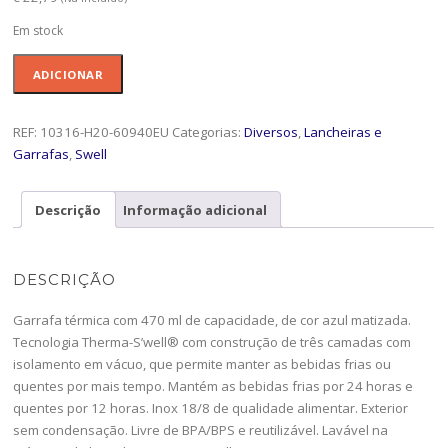
Em stock
Quantidade
ADICIONAR
de
Garrafa
470m
REF:
10316-H20-60940EU
Categorias:
Diversos
,
Lancheiras e
Swel
Garrafas
,
Swell
Az.M-
10316-
Descrição
Informação adicional
H20-
60940EU
DESCRIÇÃO
Garrafa térmica com 470 ml de capacidade, de cor azul matizada.
Tecnologia Therma-S’well® com construção de três camadas com
isolamento em vácuo, que permite manter as bebidas frias ou
quentes por mais tempo. Mantém as bebidas frias por 24 horas e
quentes por 12 horas. Inox 18/8 de qualidade alimentar. Exterior
sem condensação. Livre de BPA/BPS e reutilizável. Lavável na