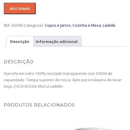
Quantidade
ADICIONAR
de
Garrafa
500ml
REF:
60089
Categorias:
Copos e Jarros
,
Cozinha e Mesa
,
Ladelle
Eco
Recyc
Descrição
Informação adicional
Rustico
Cl-
60089
DESCRIÇÃO
Garrafa em vidro 100% reciclado transparente com 500ml de
capacidade. Tampa superior de rosca. Apto para máquina de lavar
loiça. (16,5×8,5cm). Marca Ladelle.
PRODUTOS RELACIONADOS