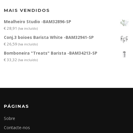
MAIS VENDIDOS
Mealheiro Studio -BAM32896-SP
€
28,91
(Iva incluído)
Conj.3 boioes Barista White -BAM32941-SP
€
26,59
(Iva incluído)
Bomboneira "Treats" Barista -BAM34213-SP
€
33,32
(Iva incluído)
PÁGINAS
Sobre
Contacte-nos