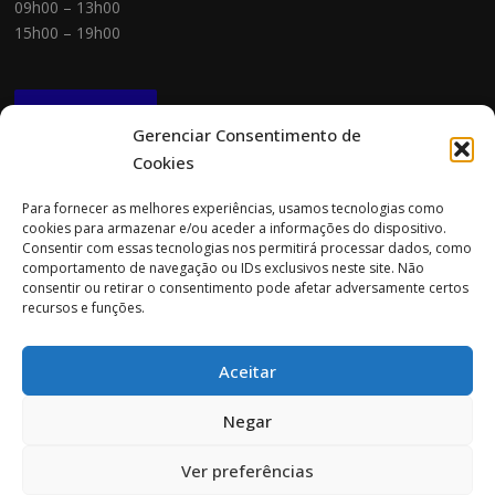
09h00 – 13h00
15h00 – 19h00
NEWSLETTER
Gerenciar Consentimento de
Cookies
CONTACTOS
Para fornecer as melhores experiências, usamos tecnologias como
cookies para armazenar e/ou aceder a informações do dispositivo.
Morada:
Consentir com essas tecnologias nos permitirá processar dados, como
Rua Cidade do Porto 151
comportamento de navegação ou IDs exclusivos neste site. Não
4705-085 Braga
consentir ou retirar o consentimento pode afetar adversamente certos
recursos e funções.
Tel:
253 696 061 (chamada para a rede fixa nacional)
Tlm:
919 782 600 (chamada para a rede móvel nacional)
Aceitar
Email:
geral@prospecta.pt
Negar
Ver preferências
Copyright © 2026 Prospecta. Todos os direitos reservados.