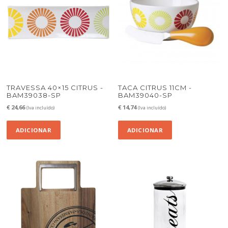
TRAVESSA 40×15 CITRUS -
TACA CITRUS 11CM -
BAM39038-SP
BAM39040-SP
€
24,66
€
14,74
(Iva incluído)
(Iva incluído)
ADICIONAR
ADICIONAR