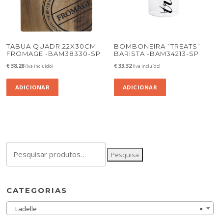
TABUA QUADR.22X30CM
BOMBONEIRA “TREATS”
FROMAGE -BAM38330-SP
BARISTA -BAM34213-SP
€
38,28
€
33,32
(Iva incluído)
(Iva incluído)
ADICIONAR
ADICIONAR
Pesquisar
Pesquisa
por:
CATEGORIAS
Ladelle
×