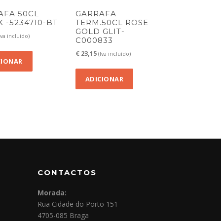
AFA 50CL
GARRAFA
 -5234710-BT
TERM.50CL ROSE
GOLD GLIT-
Iva incluído)
C000833
€
23,15
(Iva incluído)
CIONAR
ADICIONAR
CONTACTOS
Morada:
Rua Cidade do Porto 151
4705-085 Braga