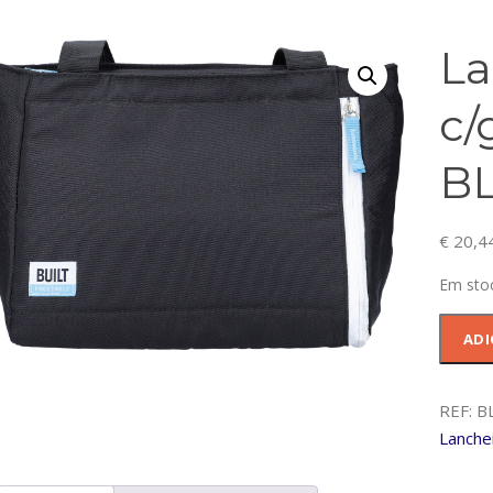
La
c/
B
€
20,4
Em sto
Quanti
ADI
de
Lanch
7L
REF:
B
16x31
Lanche
c/gelo
remo-