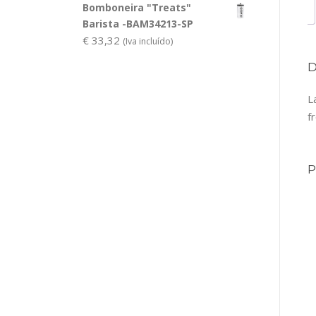
Bomboneira "Treats"
Barista -BAM34213-SP
€
33,32
(Iva incluído)
L
f