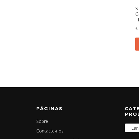
S
G
-
€
PÁGINAS
CAT
PRO
Sobre
Lanch
Contacte-nos