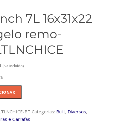
nch 7L 16x31x22
gelo remo-
LTLNCHICE
4
(Iva incluído)
ck
dade
CIONAR
LTLNCHICE-BT
Categorias:
Built
,
Diversos
,
x22
iras e Garrafas