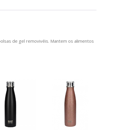
CHICE
3 bolsas de gel removivéis. Mantem os alimentos