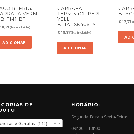
ACO REFRIG.1
GARRAFA
GARR
ARRAFA VERM.
TERM.54CL PERF
BLACK
1B-FM1-BT
YELL-
€
17,75
(
BLTAPX540STY
10,31
(Iva incluído)
€
18,87
(Iva incluído)
ADI
ADICIONAR
ADICIONAR
EGORIAS DE
HORÁRIO:
DUTO
Segunda-Feira a Sexta-Feira:
eiras e Garrafas (142)
×
09h00 – 13h00