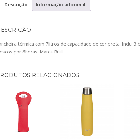
Descrição
Informação adicional
BLTLN
DESCRIÇÃO
ancheira térmica com 7litros de capacidade de cor preta. Inclui 
rescos por 6horas. Marca Built.
PRODUTOS RELACIONADOS