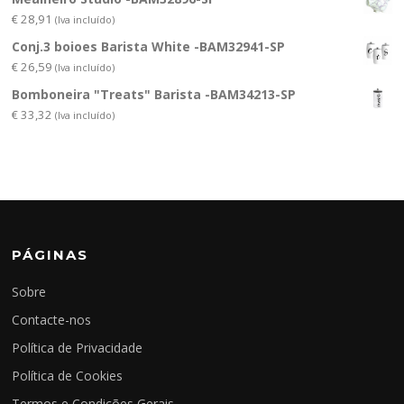
€
28,91
(Iva incluído)
Conj.3 boioes Barista White -BAM32941-SP
€
26,59
(Iva incluído)
Bomboneira "Treats" Barista -BAM34213-SP
€
33,32
(Iva incluído)
PÁGINAS
Sobre
Contacte-nos
Política de Privacidade
Política de Cookies
Termos e Condições Gerais