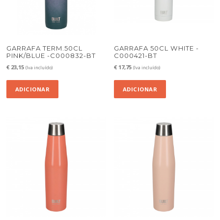
GARRAFA TERM.50CL
GARRAFA 50CL WHITE -
PINK/BLUE -C000832-BT
C000421-BT
€
23,15
€
17,75
(Iva incluído)
(Iva incluído)
ADICIONAR
ADICIONAR