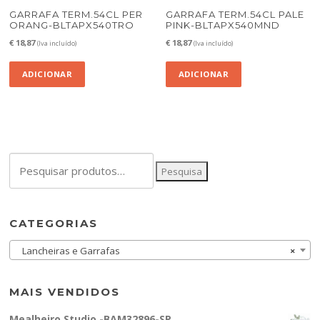
GARRAFA TERM.54CL PER
GARRAFA TERM.54CL PALE
ORANG-BLTAPX540TRO
PINK-BLTAPX540MND
€
18,87
€
18,87
(Iva incluído)
(Iva incluído)
ADICIONAR
ADICIONAR
Pesquisar
Pesquisa
por:
CATEGORIAS
Lancheiras e Garrafas
×
MAIS VENDIDOS
Mealheiro Studio -BAM32896-SP