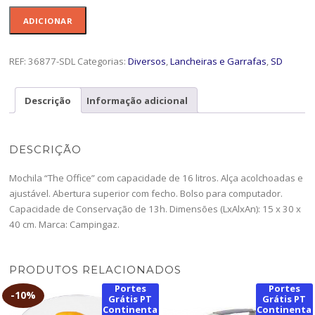
Quantidade
ADICIONAR
de
Mochila
The
REF:
36877-SDL
Categorias:
Diversos
,
Lancheiras e Garrafas
,
SD
Office
16L
Descrição
Informação adicional
-36877-
SDL
DESCRIÇÃO
Mochila “The Office” com capacidade de 16 litros. Alça acolchoadas e
ajustável. Abertura superior com fecho. Bolso para computador.
Capacidade de Conservação de 13h. Dimensões (LxAlxAn): 15 x 30 x
40 cm. Marca: Campingaz.
PRODUTOS RELACIONADOS
Portes
Portes
-
10%
Grátis PT
Grátis PT
Continenta
Continenta