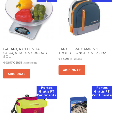
l
l
BALANÇA COZINHA
LANCHEIRA CAMPING
C/TAÇA-KS-05B.002A/B-
TROPIC LUNCHB 6L-32192
SDL
€
17,99
(Iva incluído)
O
O
€
22,57
€
20,31
(Iva incluído)
preço
preço
ADICIONAR
original
atual
ADICIONAR
era:
é:
€ 22,57.
€ 20,31.
Portes
Portes
Grátis PT
Grátis PT
Continenta
Continenta
l
l