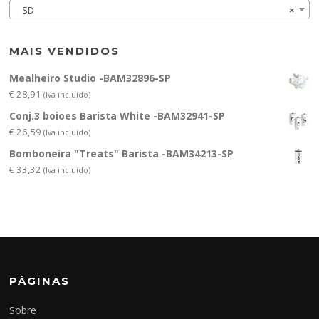
SD
×
MAIS VENDIDOS
Mealheiro Studio -BAM32896-SP
€
28,91
(Iva incluído)
Conj.3 boioes Barista White -BAM32941-SP
€
26,59
(Iva incluído)
Bomboneira "Treats" Barista -BAM34213-SP
€
33,32
(Iva incluído)
PÁGINAS
Sobre