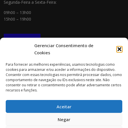
Segunda-Feira a Sexta-Feira:
09h00 – 13h00
15h00 – 19h00
NEWSLETTER
Gerenciar Consentimento de
Cookies
CONTACTOS
Para fornecer as melhores experiências, usamos tecnologias como
cookies para armazenar e/ou aceder a informações do dispositivo.
Morada:
Consentir com essas tecnologias nos permitirá processar dados, como
Rua Cidade do Porto 151
comportamento de navegação ou IDs exclusivos neste site. Não
4705-085 Braga
consentir ou retirar o consentimento pode afetar adversamente certos
recursos e funções.
Tel:
253 696 061 (chamada para a rede fixa nacional)
Tlm:
919 782 600 (chamada para a rede móvel nacional)
Aceitar
Email:
geral@prospecta.pt
Negar