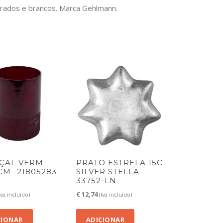
urados e brancos. Marca Gehlmann.
IÇAL VERM
PRATO ESTRELA 15C
CM -21805283-
SILVER STELLA-
33752-LN
€
12,74
Iva incluído)
(Iva incluído)
CIONAR
ADICIONAR