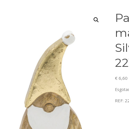
Pa
m
Si
22
€
6,60
Esgota
REF:
2