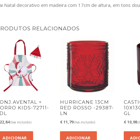
ai Natal decorativo em madeira com 17cm de altura, em tons do
PRODUTOS RELACIONADOS
ONJ.AVENTAL +
HURRICANE 13CM
CAST
ORRO KIDS-72711-
RED ROSSO -29387-
10X13
DL
LN
GL
22,84
€
11,79
€
10,98
(Iva incluído)
(Iva incluído)
(
ADICIONAR
ADICIONAR
ADI