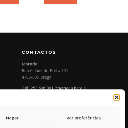
CONTACTOS
Morada:
Rua Cidade do Porto 151
4705-085 Braga
Tel:
253 696 061 (chamada para a
rede fixa nacional)
Tlm:
919 782 600 (chamada para a
rede móvel nacional)
Email:
geral@prospecta.pt
Negar
Ver preferências