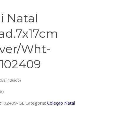
i Natal
ad.7x17cm
lver/Wht-
102409
(Iva incluído)
do
2102409-GL
Categoria:
Coleção Natal