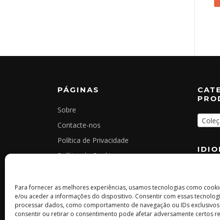
PÁGINAS
CAT
PRO
Sobre
Coleç
Contacte-nos
Política de Privacidade
IDI
Política de Cookies
Termos e Condições Gerais
Livro de Reclamações Online
Para fornecer as melhores experiências, usamos tecnologias como cook
e/ou aceder a informações do dispositivo. Consentir com essas tecnologi
processar dados, como comportamento de navegação ou IDs exclusivos n
consentir ou retirar o consentimento pode afetar adversamente certos re