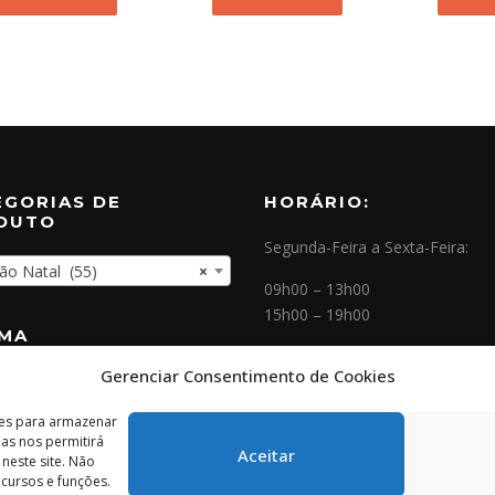
EGORIAS DE
HORÁRIO:
DUTO
Segunda-Feira a Sexta-Feira:
ão Natal (55)
×
09h00 – 13h00
15h00 – 19h00
OMA
Gerenciar Consentimento de Cookies
NEWSLETTER
ies para armazenar
as nos permitirá
Aceitar
este site. Não
cursos e funções.