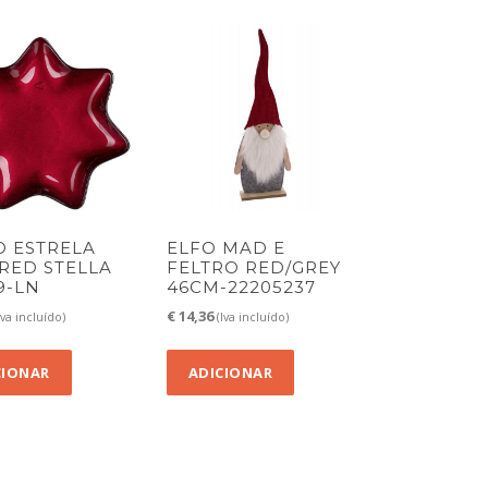
O ESTRELA
ELFO MAD E
 RED STELLA
FELTRO RED/GREY
9-LN
46CM-22205237
€
14,36
Iva incluído)
(Iva incluído)
CIONAR
ADICIONAR