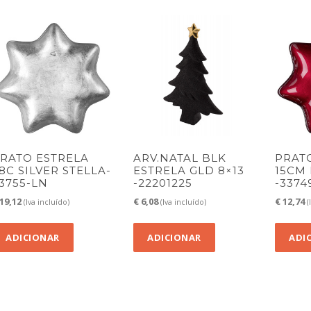
RATO ESTRELA
ARV.NATAL BLK
PRAT
8C SILVER STELLA-
ESTRELA GLD 8×13
15CM
3755-LN
-22201225
-3374
19,12
€
6,08
€
12,74
(Iva incluído)
(Iva incluído)
(
ADICIONAR
ADICIONAR
ADI