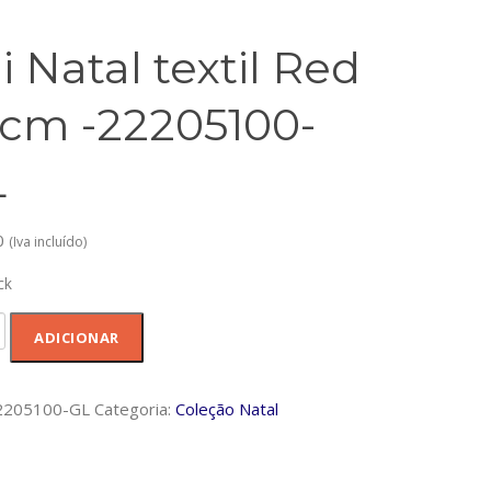
i Natal textil Red
cm -22205100-
L
0
(Iva incluído)
ck
dade
ADICIONAR
2205100-GL
Categoria:
Coleção Natal