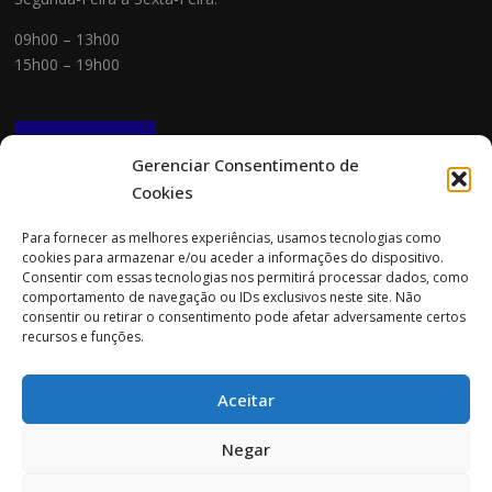
09h00 – 13h00
15h00 – 19h00
NEWSLETTER
Gerenciar Consentimento de
Cookies
CONTACTOS
Para fornecer as melhores experiências, usamos tecnologias como
cookies para armazenar e/ou aceder a informações do dispositivo.
Morada:
Consentir com essas tecnologias nos permitirá processar dados, como
Rua Cidade do Porto 151
comportamento de navegação ou IDs exclusivos neste site. Não
4705-085 Braga
consentir ou retirar o consentimento pode afetar adversamente certos
recursos e funções.
Tel:
253 696 061 (chamada para a rede fixa nacional)
Tlm:
919 782 600 (chamada para a rede móvel nacional)
Aceitar
Email:
geral@prospecta.pt
Negar