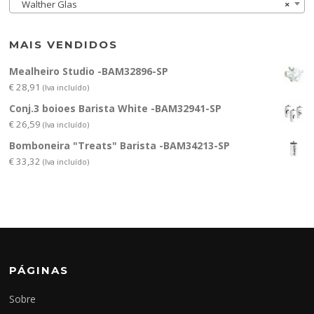
Walther Glas
×
MAIS VENDIDOS
Mealheiro Studio -BAM32896-SP
€
28,91
(Iva incluído)
Conj.3 boioes Barista White -BAM32941-SP
€
26,59
(Iva incluído)
Bomboneira "Treats" Barista -BAM34213-SP
€
33,32
(Iva incluído)
PÁGINAS
Sobre