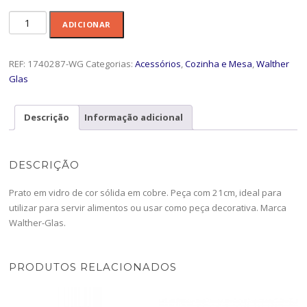
Quantidade
ADICIONAR
de
Prato
21cm
REF:
1740287-WG
Categorias:
Acessórios
,
Cozinha e Mesa
,
Walther
Galaxie
Glas
Copper
-1740287-
Descrição
Informação adicional
WG
DESCRIÇÃO
Prato em vidro de cor sólida em cobre. Peça com 21cm, ideal para
utilizar para servir alimentos ou usar como peça decorativa. Marca
Walther-Glas.
PRODUTOS RELACIONADOS