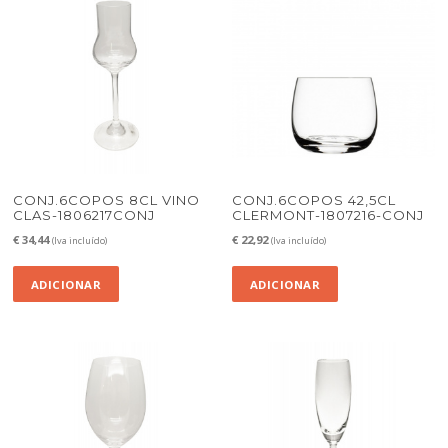
CONJ.6COPOS 8CL VINO
CONJ.6COPOS 42,5CL
CLAS-1806217CONJ
CLERMONT-1807216-CONJ
€
34,44
€
22,92
(Iva incluído)
(Iva incluído)
ADICIONAR
ADICIONAR