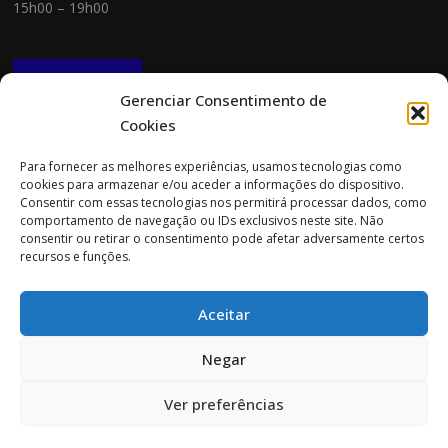
15h00 – 19h00
NEWSLETTER
Gerenciar Consentimento de
Cookies
CONTACTOS
Para fornecer as melhores experiências, usamos tecnologias como
cookies para armazenar e/ou aceder a informações do dispositivo.
Morada:
Consentir com essas tecnologias nos permitirá processar dados, como
Rua Cidade do Porto 151
comportamento de navegação ou IDs exclusivos neste site. Não
4705-085 Braga
consentir ou retirar o consentimento pode afetar adversamente certos
recursos e funções.
Tel:
253 696 061 (chamada para a rede fixa nacional)
Tlm:
919 782 600 (chamada para a rede móvel nacional)
Aceitar
Email:
geral@prospecta.pt
Negar
Ver preferências
Copyright © 2026 Prospecta. Todos os direitos reservados.