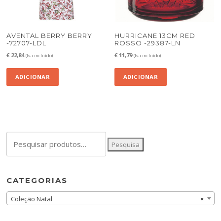
AVENTAL BERRY BERRY
HURRICANE 13CM RED
-72707-LDL
ROSSO -29387-LN
€
22,84
€
11,79
(Iva incluído)
(Iva incluído)
ADICIONAR
ADICIONAR
Pesquisar
Pesquisa
por:
CATEGORIAS
Coleção Natal
×