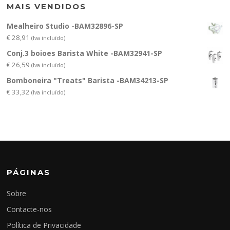
MAIS VENDIDOS
Mealheiro Studio -BAM32896-SP
€
28,91
(Iva incluído)
Conj.3 boioes Barista White -BAM32941-SP
€
26,59
(Iva incluído)
Bomboneira "Treats" Barista -BAM34213-SP
€
33,32
(Iva incluído)
PÁGINAS
Sobre
Contacte-nos
Política de Privacidade