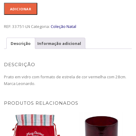
Quantidade
ADICIONAR
de
Prato
Estrela
REF:
33751-LN
Categoria:
Coleção Natal
28cm
red
Descrição
Informação adicional
Stella
-33751-
LN
DESCRIÇÃO
Prato em vidro com formato de estrela de cor vermelha com 28cm.
Marca Leonardo.
PRODUTOS RELACIONADOS