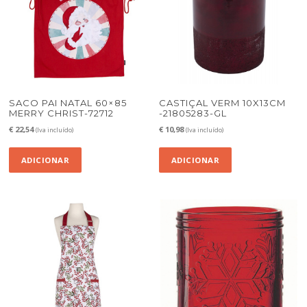
SACO PAI NATAL 60×85
CASTIÇAL VERM 10X13CM
MERRY CHRIST-72712
-21805283-GL
€
22,54
€
10,98
(Iva incluído)
(Iva incluído)
ADICIONAR
ADICIONAR