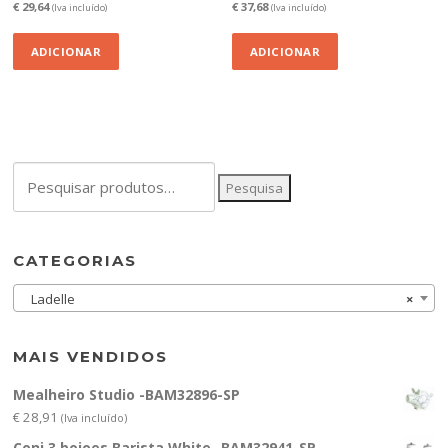
€
29,64
€
37,68
(Iva incluído)
(Iva incluído)
ADICIONAR
ADICIONAR
Pesquisar
Pesquisa
por:
CATEGORIAS
Ladelle
×
MAIS VENDIDOS
Mealheiro Studio -BAM32896-SP
€
28,91
(Iva incluído)
Conj.3 boioes Barista White -BAM32941-SP