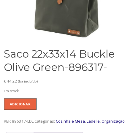
Saco 22x33x14 Buckle
Olive Green-896317-
€
44,22
(Iva incluído)
Em stock
Quantidade
ADICIONAR
de
Saco
22x33x14
REF:
896317-LDL
Categorias:
Cozinha e Mesa
,
Ladelle
,
Organização
Buckle