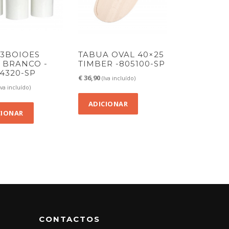
.3BOIOES
TABUA OVAL 40×25
 BRANCO -
TIMBER -805100-SP
4320-SP
€
36,90
(Iva incluído)
Iva incluído)
ADICIONAR
CIONAR
CONTACTOS