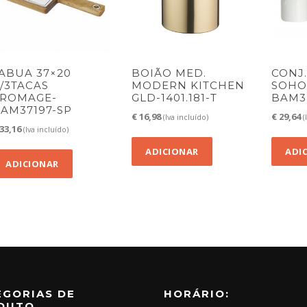
ABUA 37×20
BOIÃO MED.
CONJ
/3TACAS
MODERN KITCHEN
SOHO
ROMAGE-
GLD-1401.181-T
BAM3
AM37197-SP
€
16,98
€
29,64
(Iva incluído)
(
33,16
(Iva incluído)
ADICIONAR
ADI
ADICIONAR
EGORIAS DE
HORÁRIO:
DUTO