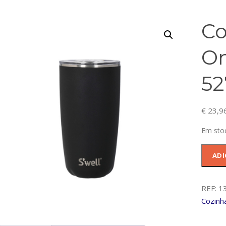
Co
On
52
€
23,9
Em sto
Quanti
ADI
de
Copo
530ml
REF:
1
Swell
Cozinh
Onyx-
13118