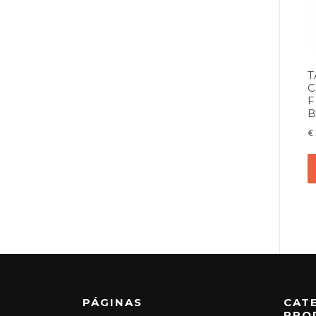
T
C
F
B
€
PÁGINAS
CAT
PRO