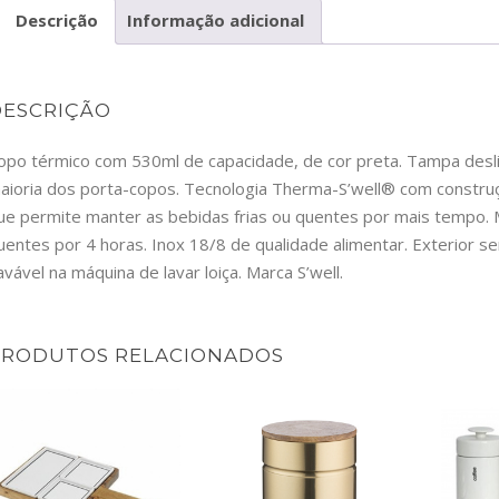
Descrição
Informação adicional
H19-
52701
DESCRIÇÃO
opo térmico com 530ml de capacidade, de cor preta. Tampa desliza
aioria dos porta-copos. Tecnologia Therma-S’well® com constr
ue permite manter as bebidas frias ou quentes por mais tempo. 
uentes por 4 horas. Inox 18/8 de qualidade alimentar. Exterior s
avável na máquina de lavar loiça. Marca S’well.
PRODUTOS RELACIONADOS