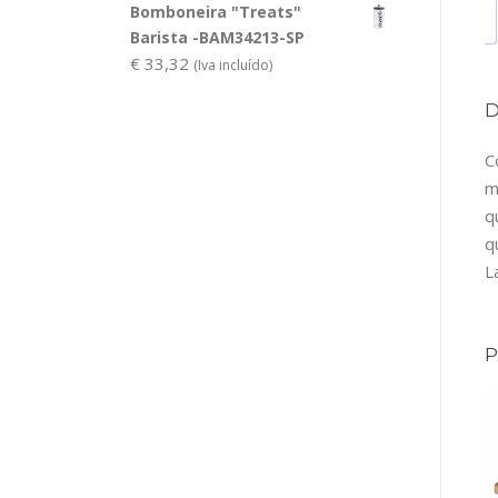
Bomboneira "Treats"
Barista -BAM34213-SP
€
33,32
(Iva incluído)
C
m
q
q
L