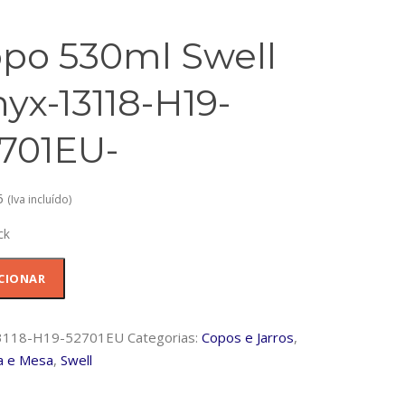
po 530ml Swell
yx-13118-H19-
701EU-
6
(Iva incluído)
ck
dade
CIONAR
3118-H19-52701EU
Categorias:
Copos e Jarros
,
a e Mesa
,
Swell
-