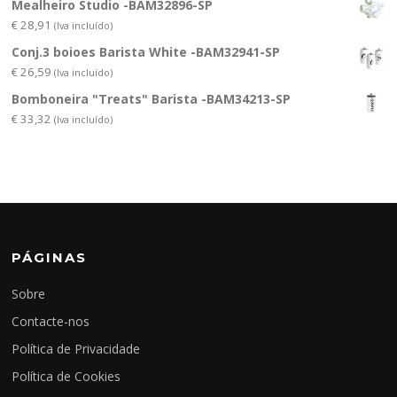
Mealheiro Studio -BAM32896-SP
€
28,91
(Iva incluído)
Conj.3 boioes Barista White -BAM32941-SP
€
26,59
(Iva incluído)
Bomboneira "Treats" Barista -BAM34213-SP
€
33,32
(Iva incluído)
PÁGINAS
Sobre
Contacte-nos
Política de Privacidade
Política de Cookies