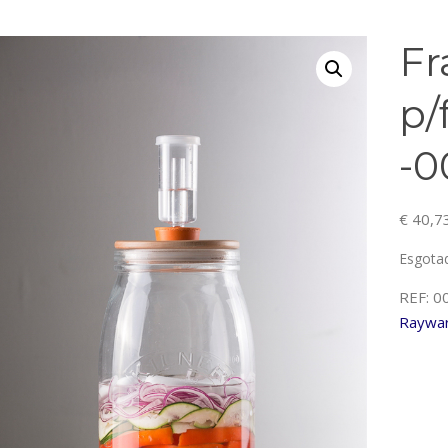
Fr
p/
-0
€
40,7
Esgota
REF:
0
Raywa