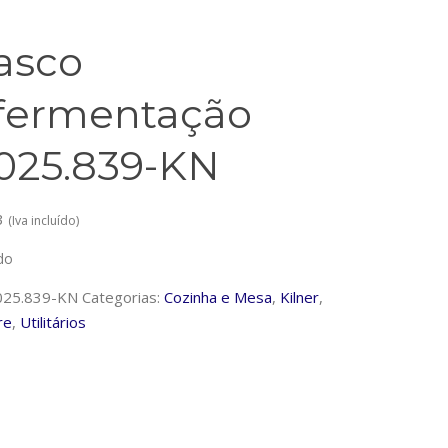
asco
fermentação
025.839-KN
3
(Iva incluído)
do
025.839-KN
Categorias:
Cozinha e Mesa
,
Kilner
,
re
,
Utilitários