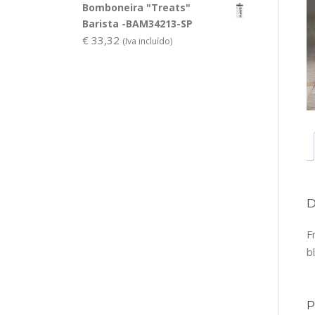
Bomboneira "Treats"
Barista -BAM34213-SP
€
33,32
(Iva incluído)
F
b