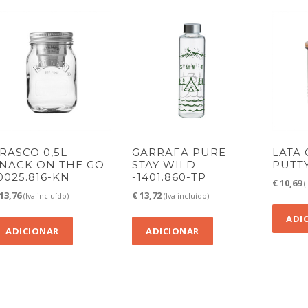
RASCO 0,5L
GARRAFA PURE
LATA 
NACK ON THE GO
STAY WILD
PUTTY
0025.816-KN
-1401.860-TP
€
10,69
(
13,76
€
13,72
(Iva incluído)
(Iva incluído)
ADI
ADICIONAR
ADICIONAR