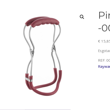
Pi
-0
€
15,8
Esgota
REF:
0
Raywa