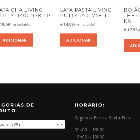
ATA CHA LIVING
LATA PASTA LIVING
BOIÃ
UTTY -1400.978-TP
PUTTY-1401.748-TP
THE G
KN
10,69
€
14,08
(Iva incluído)
(Iva incluído)
€
17,53
(
ADICIONAR
ADICIONAR
ADI
EGORIAS DE
HORÁRIO:
DUTO
Segunda-Feira a Sexta-Feira:
are (29)
×
09h00 – 13h00
15h00 – 19h00