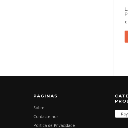
L
P
€
PÁGINAS
CAT
PRO
Sobre
Rayw
Contacte-nos
Política de Privacidade