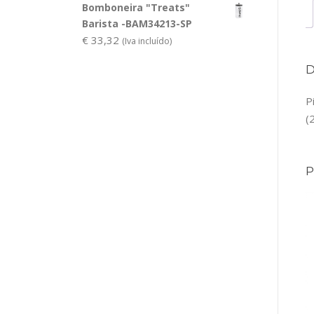
Bomboneira "Treats"
Barista -BAM34213-SP
€
33,32
(Iva incluído)
P
(