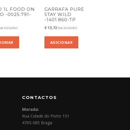
O 1L FOOD ON
GARRAFA PURE
O -0025.791-
STAY WILD
-1401.860-TP
€
13,72
Iva incluído)
(Iva incluído)
CIONAR
ADICIONAR
CONTACTOS
Morada:
Rua Cidade do Porto 151
4705-085 Braga